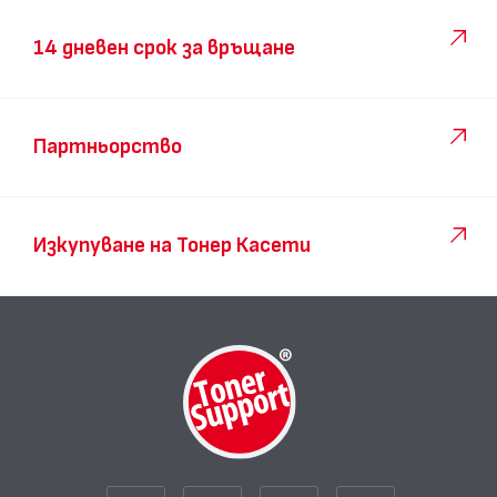
14 дневен срок за връщане
Партньорство
Изкупуване на Тонер Касети