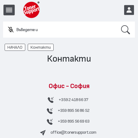
Search
Въведете име и
EUR
НАЧАЛО
Контакти
Контакти
Офис - София
+359 2 418 66 37
+359 895 56 86 52
+359 895 56 69 63
office@tonersupport.com