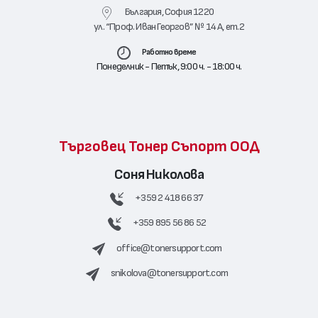
България, София 1220
ул. “Проф. Иван Георгов” № 14 А, ет.2
Работно време
Понеделник - Петък, 9:00 ч. - 18:00 ч.
Търговец Тонер Съпорт ООД
Соня Николова
+359 2 418 66 37
+359 895 56 86 52
office@tonersupport.com
snikolova@tonersupport.com