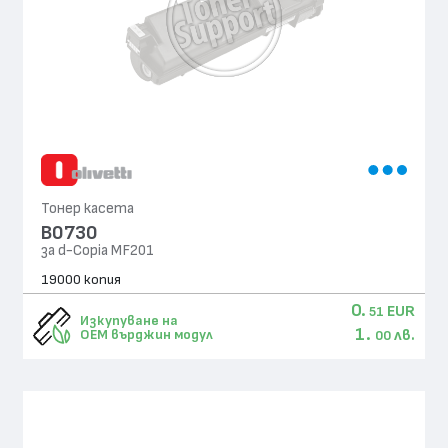
Тонер касета
B0730
за d-Copia MF201
19000 копия
0.
EUR
51
Изкупуване на
1.
лв.
OEM върджин модул
00