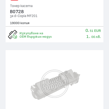
Тонер касета
B0728
за d-Copia MF201
19000 копия
0.
EUR
51
Изкупуване на
1.
лв.
OEM върджин модул
00