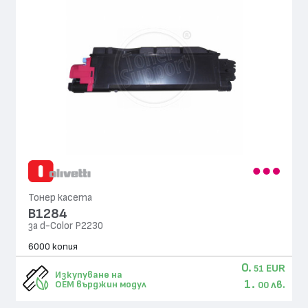
Тонер касета
B1284
за d-Color P2230
6000 копия
0.
EUR
51
Изкупуване на
1.
лв.
OEM върджин модул
00