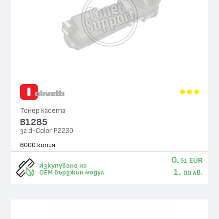
Тонер касета
B1285
за d-Color P2230
6000 копия
0.
EUR
51
Изкупуване на
1.
лв.
OEM върджин модул
00