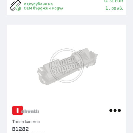
0.
EUR
51
Изкупуване на
1.
лв.
OEM върджин модул
00
Тонер касета
B1282