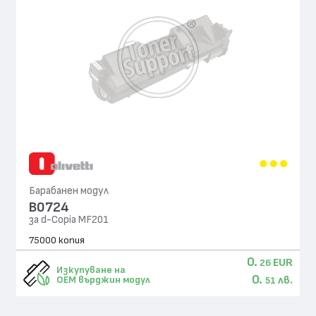
Барабанен модул
B0724
за d-Copia MF201
75000 копия
0.
EUR
26
Изкупуване на
0.
лв.
OEM върджин модул
51