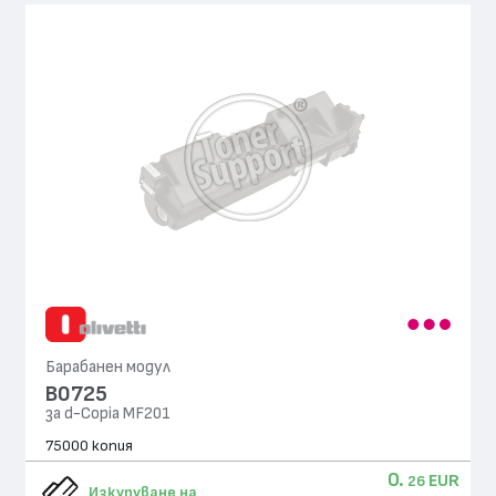
Барабанен модул
B0725
за d-Copia MF201
75000 копия
0.
EUR
26
Изкупуване на