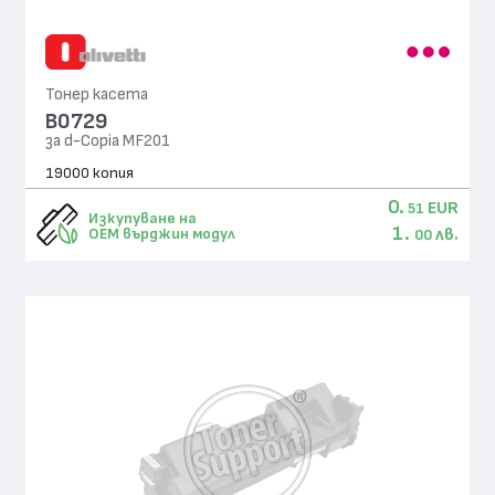
Тонер касета
B0729
за d-Copia MF201
19000 копия
0.
EUR
51
Изкупуване на
1.
лв.
OEM върджин модул
00