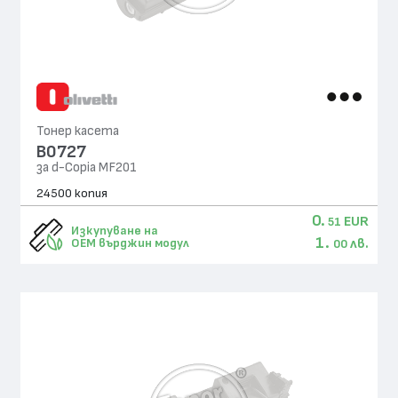
Тонер касета
B0727
за d-Copia MF201
24500 копия
0.
EUR
51
Изкупуване на
1.
лв.
OEM върджин модул
00