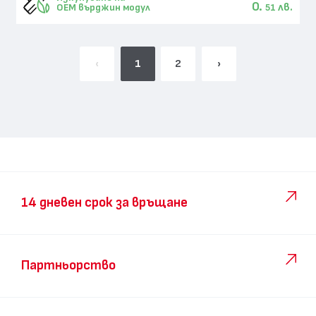
0.
лв.
OEM върджин модул
51
‹
1
2
›
14 дневен срок за връщане
Партньорство