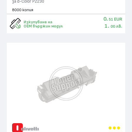
за d-Color P2230
8000 копия
0.
EUR
51
Изкупуване на
1.
лв.
OEM върджин модул
00