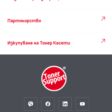
Партньорство
Изкупуване на Тонер Касети