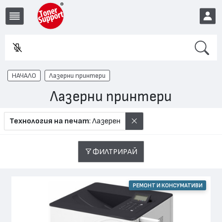
Search
Въве
EUR
НАЧАЛО
Лазерни принтери
Лазерни принтери
Технология на печат
: Лазерен
ФИЛТРИРАЙ
РЕМОНТ И КОНСУМАТИВИ