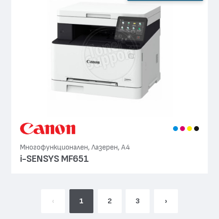
Многофункционален, Лазерен, А4
i-SENSYS MF651
‹
1
2
3
›