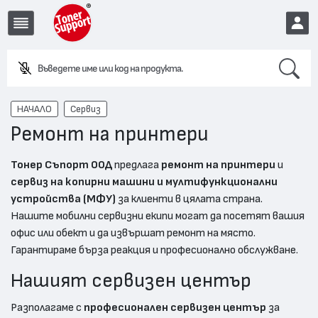
Search
Въведете име или код на продукта.
EUR
НАЧАЛО
Сервиз
Ремонт на принтери
Тонер Съпорт ООД
предлага
ремонт на принтери
и
сервиз на копирни машини и мултифункционални
устройства (МФУ)
за клиенти в цялата страна.
Нашите мобилни сервизни екипи могат да посетят вашия
офис или обект и да извършат ремонт на място.
Гарантираме бърза реакция и професионално обслужване.
Нашият сервизен център
Разполагаме с
професионален сервизен център
за