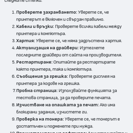
следните стъпки:
Проверете захранването:
Уверете се, че
принтерът е включен и свързан правилно.
Кабели и връзки:
Проверете всички кабели между
принтера и компютъра.
Хартия:
Уверете се, че няма задръстена хартия.
Актуализация на драйвери:
Изтеглете
последните драйвери от сайта на производителя.
Рестартиране:
Опитайте да рестартирате
както принтера, така и компютъра.
Съобщения за грешка:
Проверете дисплея на
принтера за кодове на грешка.
Пробна страница:
Използвайте функцията за
тестова страница, за да проверите печата.
Изчистване на опашката за печат:
Ако има
блокирани задания, изчистете ги.
Проверка на тонера:
Уверете се, че тонерът е
достатъчен и подменете при нужда.