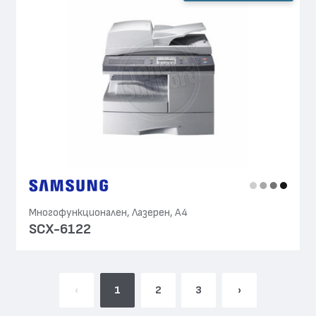
Многофункционален, Лазерен, А4
SCX-6122
‹
1
2
3
›