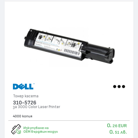
Тонер касета
310-5726
за 3000 Color Laser Printer
4000 копия
0.
EUR
26
Изкупуване на
0.
лв.
OEM върджин модул
51