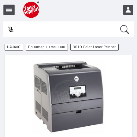
Search
Въве
EUR
НАЧАЛО
Принтери и машини
3010 Color Laser Printer