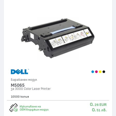
Барабанен модул
M5065
за 3000 Color Laser Printer
10500 копия
0.
EUR
26
Изкупуване на
0.
лв.
OEM върджин модул
51