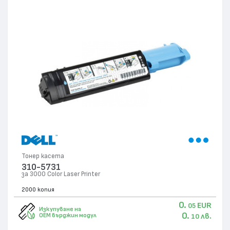
Тонер касета
310-5731
за 3000 Color Laser Printer
2000 копия
0.
EUR
05
Изкупуване на
0.
лв.
OEM върджин модул
10