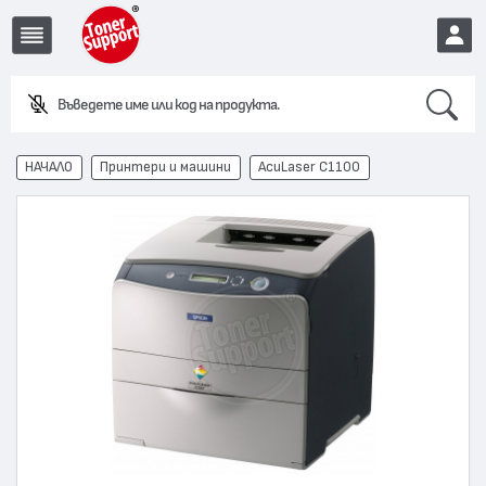
Search
EUR
НАЧАЛО
Принтери и машини
AcuLaser C1100