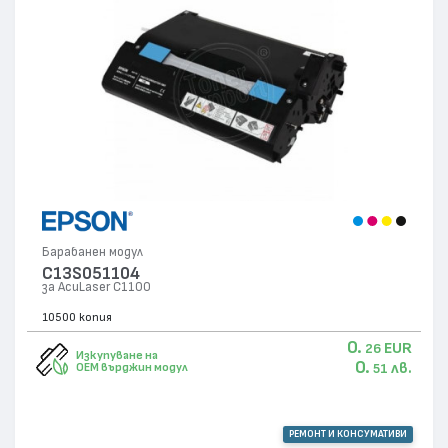
Барабанен модул
C13S051104
за AcuLaser C1100
10500 копия
0.
EUR
26
Изкупуване на
0.
лв.
OEM върджин модул
51
РЕМОНТ И КОНСУМАТИВИ