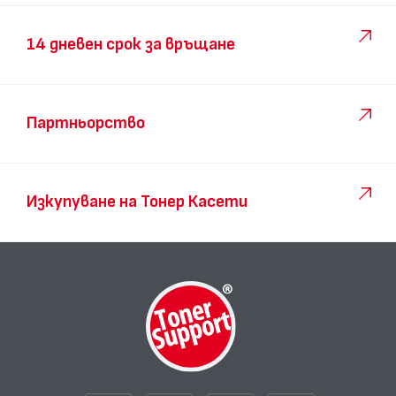
14 дневен срок за връщане
Партньорство
Изкупуване на Тонер Касети