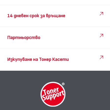
14 дневен срок за връщане
Партньорство
Изкупуване на Тонер Касети