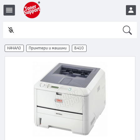
Search
Във
EUR
НАЧАЛО
Принтери и машини
B410