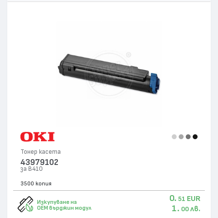
Тонер касета
43979102
за B410
3500 копия
0.
EUR
51
Изкупуване на
1.
лв.
OEM върджин модул
00