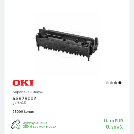
Барабанен модул
43979002
за B410
25000 копия
0.
EUR
10
Изкупуване на
0.
лв.
OEM върджин модул
20