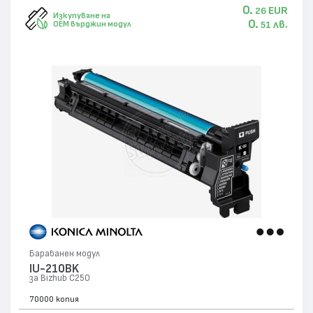
0.
EUR
26
Изкупуване на
0.
лв.
OEM върджин модул
51
Барабанен модул
IU-210BK
за Bizhub C250
70000 копия