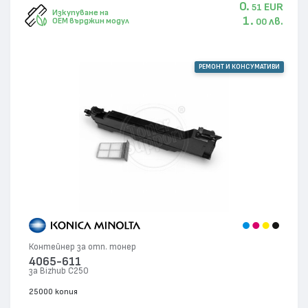
0.
EUR
51
Изкупуване на
1.
лв.
OEM върджин модул
00
РЕМОНТ И КОНСУМАТИВИ
Контейнер за отп. тонер
4065-611
за Bizhub C250
25000 копия