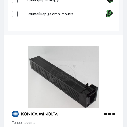
Контейнер за отп. тонер
Изпичащ модул
Трансферна Ролка
Тонер касета