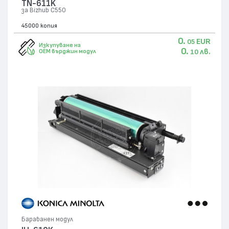
TN-611K
за Bizhub C550
45000 копия
0.
EUR
05
Изкупуване на
0.
лв.
OEM върджин модул
10
Барабанен модул