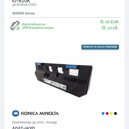
IU-610K
за Bizhub C451
300000 копия
0.
EUR
05
Изкупуване на
0.
лв.
OEM върджин модул
10
РЕМОНТ И КОНСУМАТИВИ
Контейнер за отп. тонер
A0AT-WY0