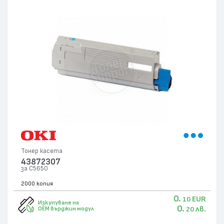
Тонер касета
43872307
за C5650
2000 копия
0.
EUR
10
Изкупуване на
0.
лв.
OEM върджин модул
20