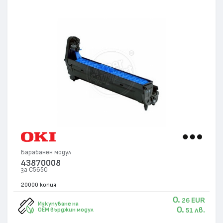
Барабанен модул
43870008
за C5650
20000 копия
0.
EUR
26
Изкупуване на
0.
лв.
OEM върджин модул
51