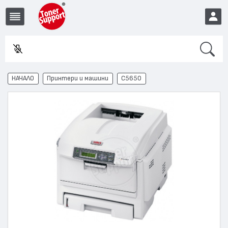
Search
Въве
EUR
НАЧАЛО
Принтери и машини
C5650