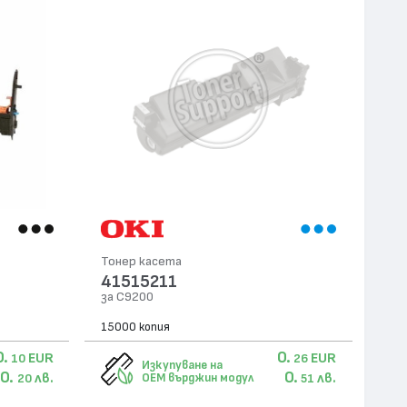
Тонер касета
41515211
за C9200
15000 копия
0.
0.
EUR
EUR
10
26
Изкупуване на
0.
0.
лв.
лв.
OEM върджин модул
20
51