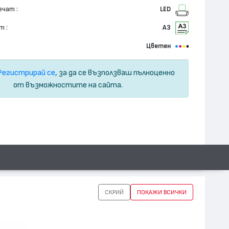
ечат :
LED
т :
А3
Цветен
Регистрирай се
, за да се възползваш пълноценно
от възможностите на сайта.
СКРИЙ
ПОКАЖИ ВСИЧКИ