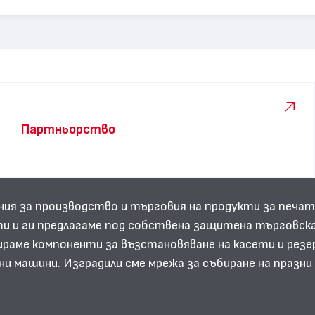
Партньорство
ния за производство и търговия на продукти за печат
и и ги предлагаме под собствена защитена търговска
аме компоненти за възстановяване на касети и резе
ни машини. Изградили сме мрежа за събиране на празн