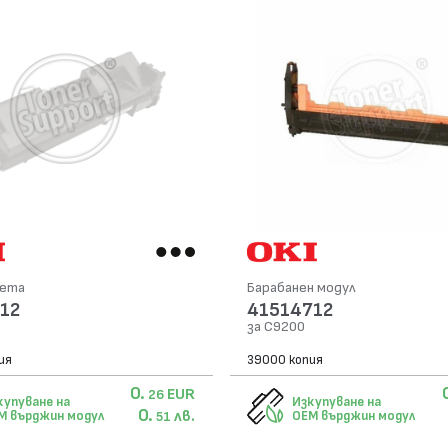
сета
Барабанен модул
12
41514712
за C9200
ия
39000 копия
0.
EUR
26
купуване на
Изкупуване на
0.
лв.
M върджин модул
OEM върджин модул
51