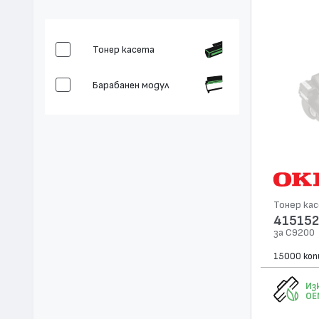
Тонер касета
Барабанен модул
Тонер ка
415152
за C9200
15000 коп
Из
OE