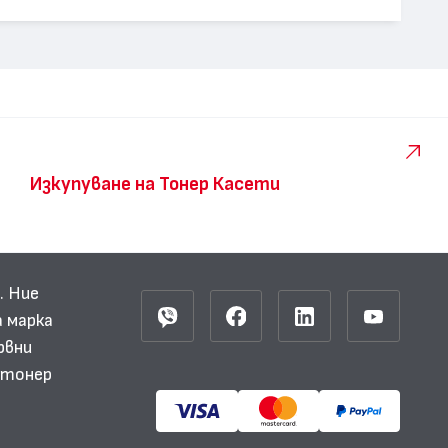
Изкупуване на Тонер Касети
. Ние
 марка
рвни
и тонер