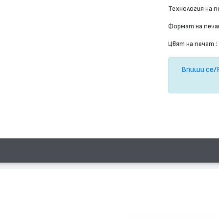
Технология на п
Формат на печа
Цвят на печат :
Впиши се
/