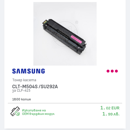
Тонер касета
CLT-M504S /SU292A
за CLP-415
1800 копия
1.
EUR
02
Изкупуване на
1.
лв.
OEM върджин модул
99