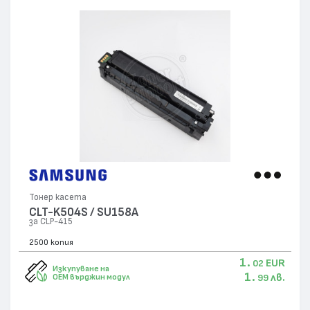
Тонер касета
CLT-K504S / SU158A
за CLP-415
2500 копия
1.
EUR
02
Изкупуване на
1.
лв.
OEM върджин модул
99