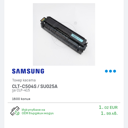
Тонер касета
CLT-C504S / SU025A
за CLP-415
1800 копия
1.
EUR
02
Изкупуване на
1.
лв.
OEM върджин модул
99