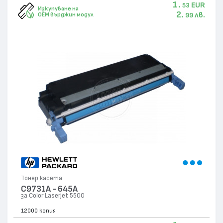
1.
EUR
53
Изкупуване на
2.
лв.
OEM върджин модул
99
Тонер касета
C9731A - 645A
за Color LaserJet 5500
12000 копия