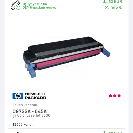
1.
EUR
53
Изкупуване на
2.
лв.
OEM върджин модул
99
Тонер касета
C9733A - 645A
за Color LaserJet 5500
12000 копия