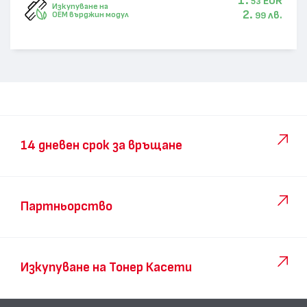
1.
EUR
53
Изкупуване на
2.
лв.
OEM върджин модул
99
14 дневен срок за връщане
Партньорство
Изкупуване на Тонер Касети