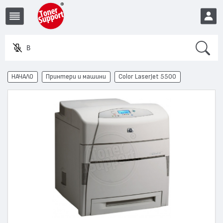
Search
Въвед
EUR
НАЧАЛО
Принтери и машини
Color LaserJet 5500