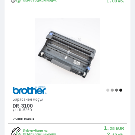
1.
лв.
OEM върджин модул
00
Барабанен модул
DR-3100
за HL-5250
25000 копия
1.
EUR
28
Изкупуване на
2.
лв.
OEM върджин модул
50