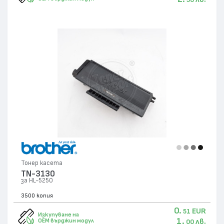
Тонер касета
TN-3130
за HL-5250
3500 копия
0.
EUR
51
Изкупуване на
1.
лв.
OEM върджин модул
00