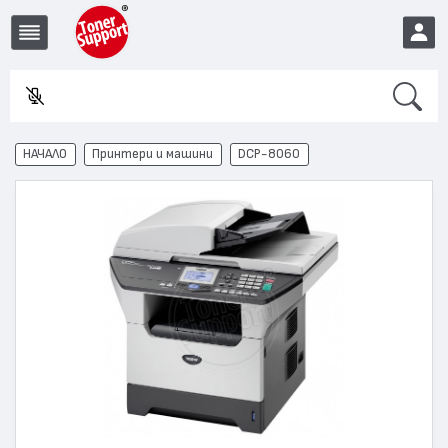
Search
Въве
EUR
НАЧАЛО
Принтери и машини
DCP-8060