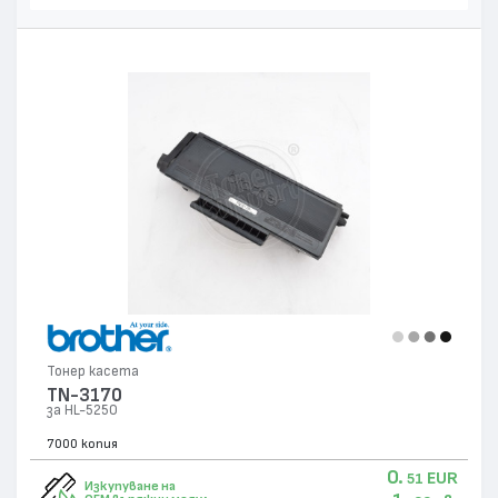
Тонер касета
TN-3170
за HL-5250
7000 копия
0.
EUR
51
Изкупуване на