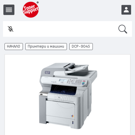
Search
Въве
EUR
НАЧАЛО
Принтери и машини
DCP-9045