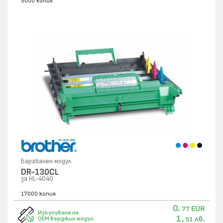
5000 копия
Барабанен модул
DR-130CL
за HL-4040
17000 копия
0.
EUR
77
Изкупуване на
1.
лв.
OEM върджин модул
51