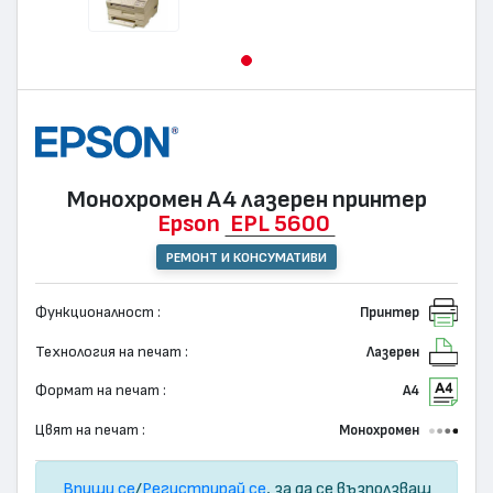
Монохромен А4 лазерен принтер
Epson
EPL 5600
РЕМОНТ И КОНСУМАТИВИ
Функционалност :
Принтер
Технология на печат :
Лазерен
Формат на печат :
А4
Цвят на печат :
Монохромен
Впиши се
/
Регистрирай се
, за да се възползваш