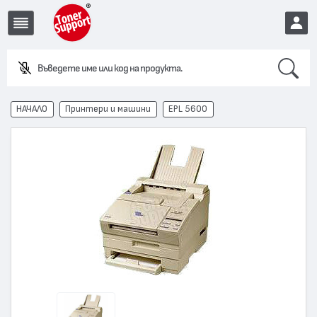
Search
Въведете име или код на продукта.
EUR
НАЧАЛО
Принтери и машини
EPL 5600