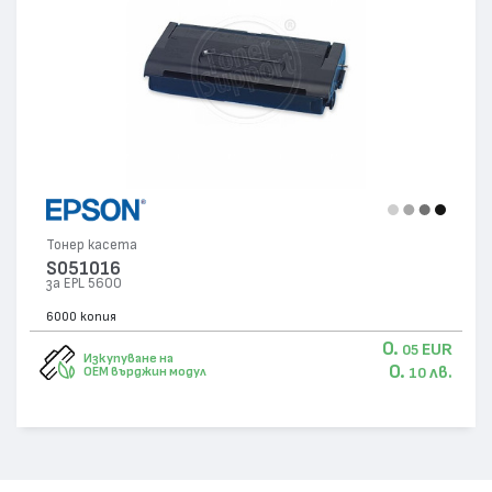
Тонер касета
S051016
за EPL 5600
6000 копия
0.
EUR
05
Изкупуване на
0.
лв.
OEM върджин модул
10