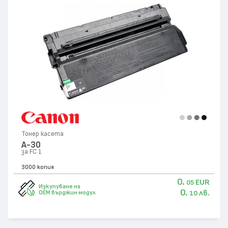
Тонер касета
A-30
за FC 1
3000 копия
0.
EUR
05
Изкупуване на
0.
лв.
OEM върджин модул
10