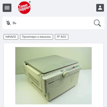
Search
Въведе
EUR
НАЧАЛО
Принтери и машини
FP 820