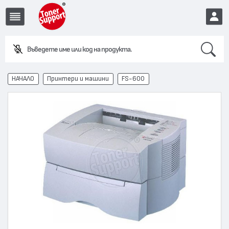
Search
Въведете име или код на продукта.
EUR
НАЧАЛО
Принтери и машини
FS-600