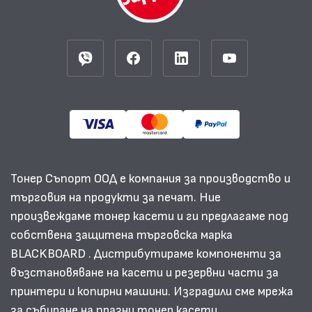
Тонер Съпорт ООД е компания за производство и
търговия на продукти за печат. Ние
произвеждаме тонер касети и ги предлагаме под
собствена защитена търговска марка
BLACKBOARD . Дистрибутираме компоненти за
възстановяване на касети и резервни части за
принтери и копирни машини. Изградили сме мрежа
за събиране на празни тонер касети.