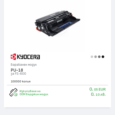
Барабанен модул
PU-18
за FS-600
100000 копия
0.
EUR
05
Изкупуване на
0.
лв.
OEM върджин модул
10