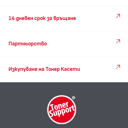
14 дневен срок за връщане
Партньорство
Изкупуване на Тонер Касети