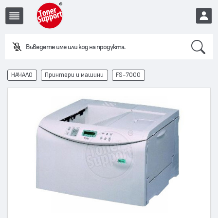
Search
Въведете име или код на продукта.
EUR
НАЧАЛО
Принтери и машини
FS-7000