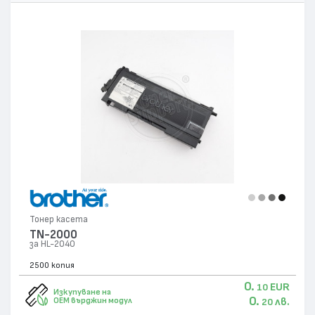
Тонер касета
TN-2000
за HL-2040
2500 копия
0.
EUR
10
Изкупуване на
0.
лв.
OEM върджин модул
20