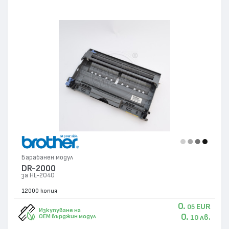
Барабанен модул
DR-2000
за HL-2040
12000 копия
0.
EUR
05
Изкупуване на
0.
лв.
OEM върджин модул
10