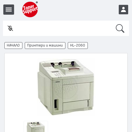
Search
В
EUR
НАЧАЛО
Принтери и машини
HL-2060