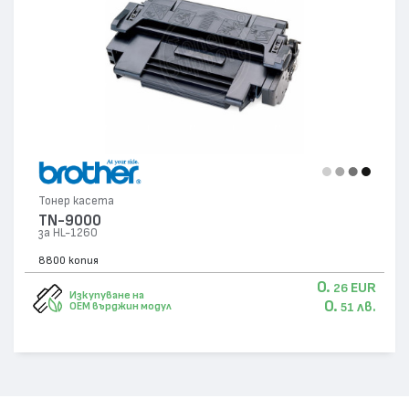
Тонер касета
TN-9000
за HL-1260
8800 копия
0.
EUR
26
Изкупуване на
0.
лв.
OEM върджин модул
51