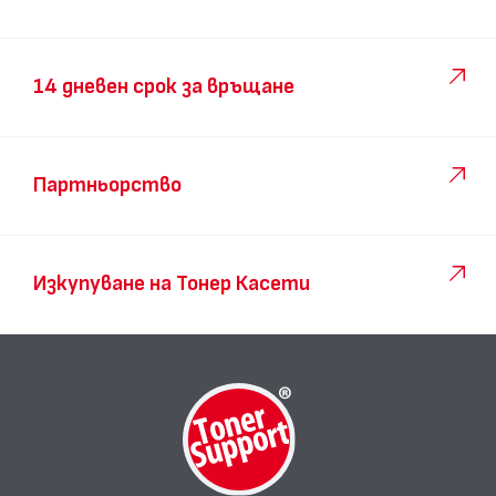
14 дневен срок за връщане
Партньорство
Изкупуване на Тонер Касети