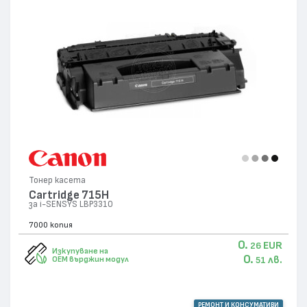
Тонер касета
Cartridge 715H
за i-SENSYS LBP3310
7000 копия
0.
EUR
26
Изкупуване на
0.
лв.
OEM върджин модул
51
РЕМОНТ И КОНСУМАТИВИ