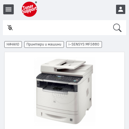
Search
Въве
EUR
НАЧАЛО
Принтери и машини
i-SENSYS MF5880