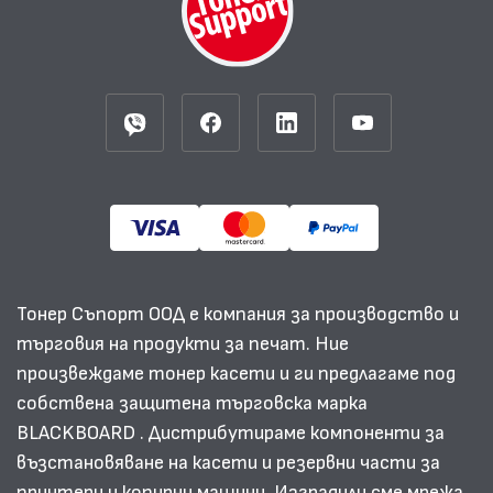
Тонер Съпорт ООД е компания за производство и
търговия на продукти за печат. Ние
произвеждаме тонер касети и ги предлагаме под
собствена защитена търговска марка
BLACKBOARD . Дистрибутираме компоненти за
възстановяване на касети и резервни части за
принтери и копирни машини. Изградили сме мрежа