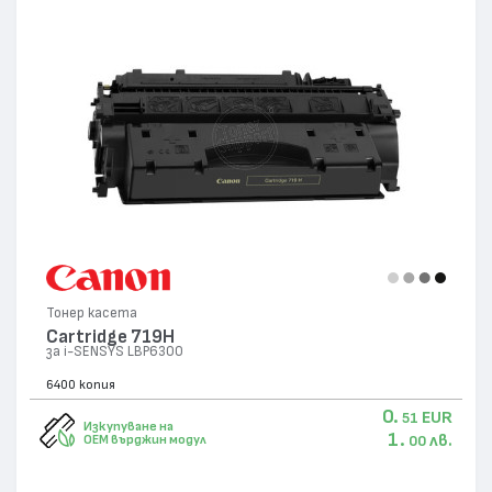
Тонер касета
Cartridge 719H
за i-SENSYS LBP6300
6400 копия
0.
EUR
51
Изкупуване на
1.
лв.
OEM върджин модул
00