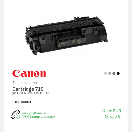
Тонер касета
Cartridge 719
за i-SENSYS LBP6300
2100 копия
0.
EUR
26
Изкупуване на
0.
лв.
OEM върджин модул
51