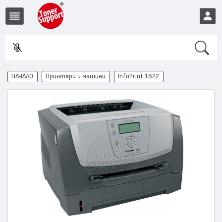
Search
Въ
EUR
НАЧАЛО
Принтери и машини
InfoPrint 1622