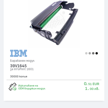
Барабанен модул
39V1645
за InfoPrint 1601
30000 копия
0.
EUR
51
Изкупуване на
1.
лв.
OEM върджин модул
00