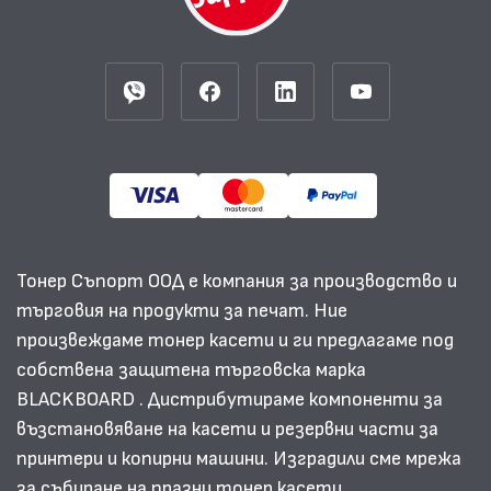
Тонер Съпорт ООД е компания за производство и
търговия на продукти за печат. Ние
произвеждаме тонер касети и ги предлагаме под
собствена защитена търговска марка
BLACKBOARD . Дистрибутираме компоненти за
възстановяване на касети и резервни части за
принтери и копирни машини. Изградили сме мрежа
за събиране на празни тонер касети.