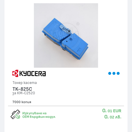
Тонер касета
TK-825C
за KM-C2520
7000 копия
0.
EUR
01
Изкупуване на
0.
лв.
OEM върджин модул
02