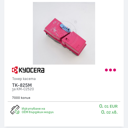
Тонер касета
TK-825M
за KM-C2520
7000 копия
0.
EUR
01
Изкупуване на
0.
лв.
OEM върджин модул
02