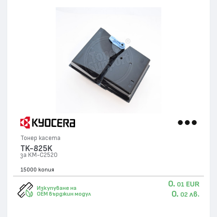
Тонер касета
TK-825K
за KM-C2520
15000 копия
0.
EUR
01
Изкупуване на
0.
лв.
OEM върджин модул
02