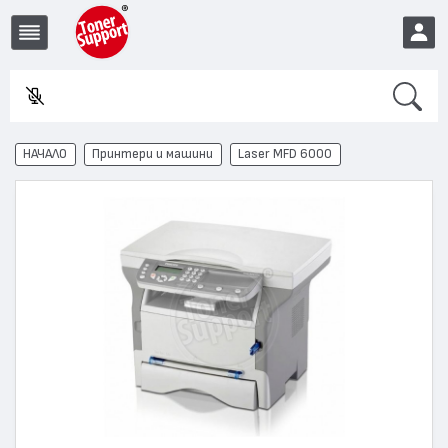
Search
Въ
EUR
НАЧАЛО
Принтери и машини
Laser MFD 6000