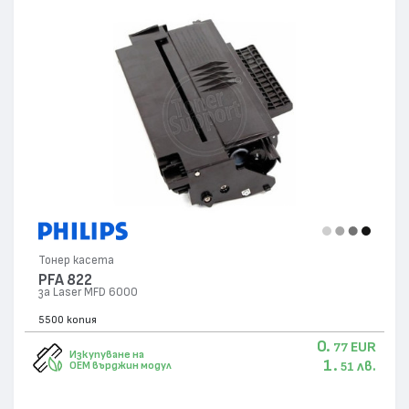
Тонер касета
PFA 822
за Laser MFD 6000
5500 копия
0.
EUR
77
Изкупуване на
1.
лв.
OEM върджин модул
51