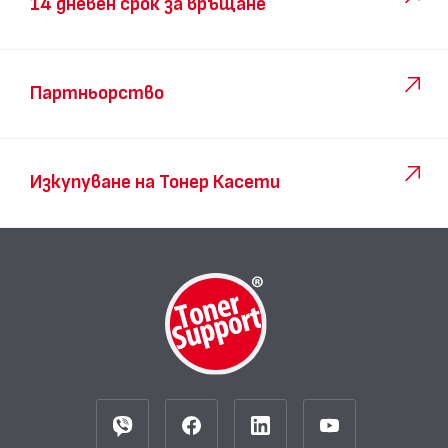
14 дневен срок за връщане
Партньорство
Изкупуване на Тонер Касети