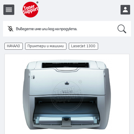
Search
Въведете име или код на продукта.
EUR
НАЧАЛО
Принтери и машини
LaserJet 1300