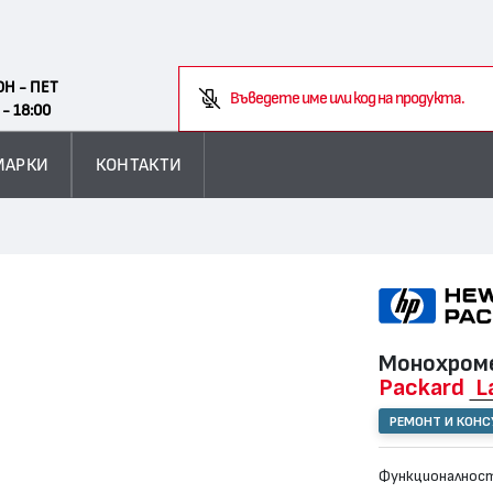
Search
ОН - ПЕТ
Въведете име или код на продукта.
 - 18:00
МАРКИ
КОНТАКТИ
Монохроме
Packard
L
РЕМОНТ И КОН
Функционалност