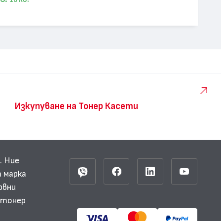
10
Изкупуване на Тонер Касети
. Ние
 марка
рвни
и тонер