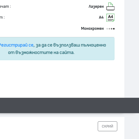
ечат :
Лазерен
т :
А4
Монохромен
Регистрирай се
, за да се възползваш пълноценно
от възможностите на сайта.
СКРИЙ