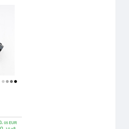
0.
EUR
05
0.
лв.