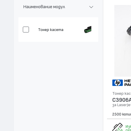
Наименование модул
Тонер касета
Тонер ка
C3906A
за LaserJe
2500 копи
Из
OE