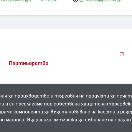
10
Партньорство
ния за производство и търговия на продукти за печат
и и ги предлагаме под собствена защитена търговска
аме компоненти за възстановяване на касети и резе
ни машини. Изградили сме мрежа за събиране на празн