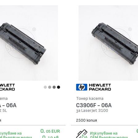
сета
Тонер касета
 - 06А
C3906F - 06А
t 5L
за LaserJet 3100
я
2500 копия
0.
EUR
05
купуване на
Изкупуване на
0.
лв.
M върджин модул
OEM върджин модул