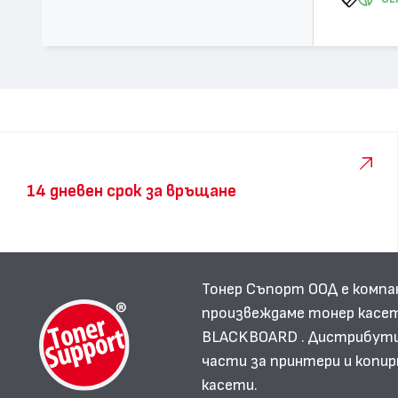
14 дневен срок за връщане
Тонер Съпорт ООД е компа
произвеждаме тонер касет
BLACKBOARD . Дистрибутир
части за принтери и копир
касети.