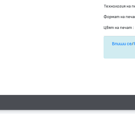
Технология на п
Формат на печа
Цвят на печат :
Впиши се
/