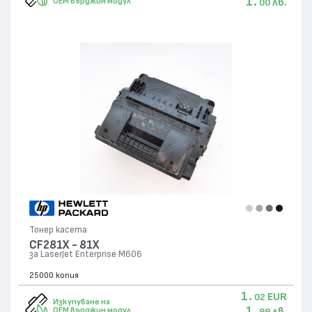
1.
лв.
OEM върджин модул
00
Тонер касета
CF281X - 81X
за LaserJet Enterprise M606
25000 копия
1.
EUR
02
Изкупуване на
1.
лв.
OEM върджин модул
99