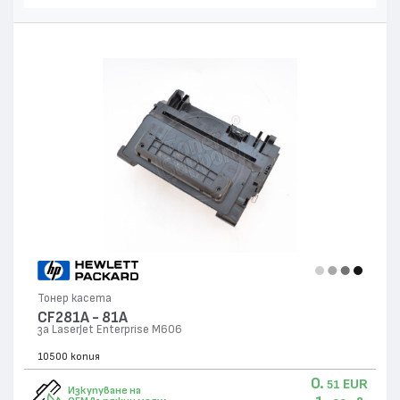
Тонер касета
CF281A - 81A
за LaserJet Enterprise M606
10500 копия
0.
EUR
51
Изкупуване на