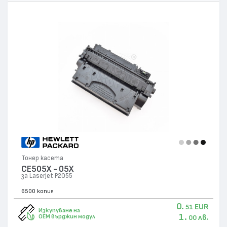
Тонер касета
CE505X - 05X
за LaserJet P2055
6500 копия
0.
EUR
51
Изкупуване на
1.
лв.
OEM върджин модул
00