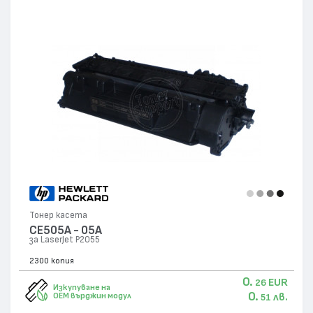
Тонер касета
CE505A - 05A
за LaserJet P2055
2300 копия
0.
EUR
26
Изкупуване на
0.
лв.
OEM върджин модул
51