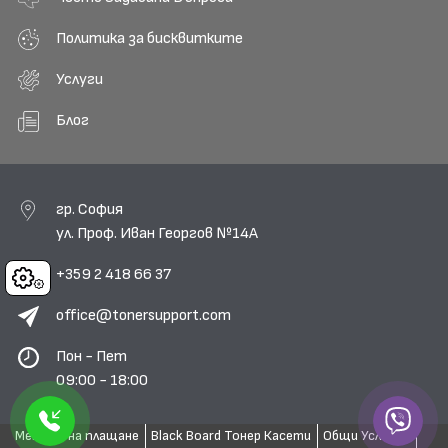
Политика за бисквитките
Услуги
Блог
гр. София
ул. Проф. Иван Георгов №14А
+359 2 418 66 37
Cookies
office@tonersupport.com
Пон - Пет
09:00 - 18:00
Методи на плащане
Black Board Тонер Касети
Общи Условия