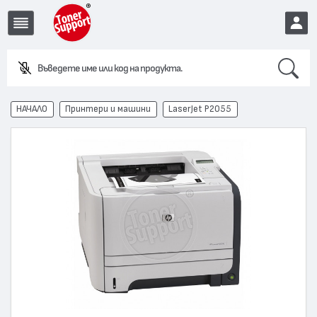
Search
Въведете име или код на продукта.
EUR
НАЧАЛО
Принтери и машини
LaserJet P2055