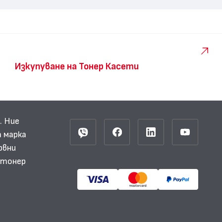
Изкупуване на Тонер Касети
. Ние
 марка
рвни
и тонер