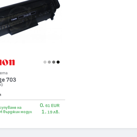
сета
ge 703
00
я
0.
EUR
61
купуване на
1.
лв.
M върджин модул
19