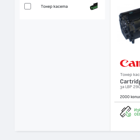
Тонер касета
Тонер ка
Cartrid
за LBP 29
2000 копи
Из
OE