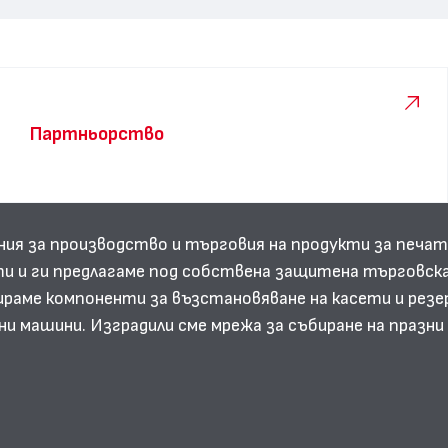
Партньорство
ния за производство и търговия на продукти за печат
и и ги предлагаме под собствена защитена търговска
аме компоненти за възстановяване на касети и резе
ни машини. Изградили сме мрежа за събиране на празн