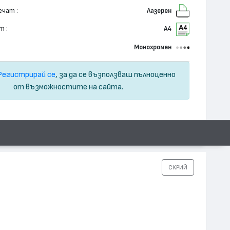
ечат :
Лазерен
т :
А4
Монохромен
Регистрирай се
, за да се възползваш пълноценно
от възможностите на сайта.
СКРИЙ