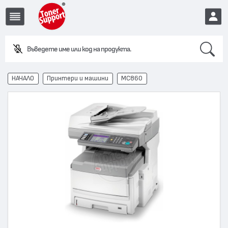
Search
Въведете име или код на продукта.
EUR
НАЧАЛО
Принтери и машини
MC860