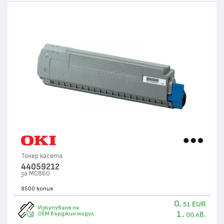
Тонер касета
44059212
за MC860
9500 копия
0.
EUR
51
Изкупуване на
1.
лв.
OEM върджин модул
00