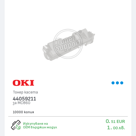
Тонер касета
44059211
за MC860
10000 копия
0.
EUR
51
Изкупуване на
1.
лв.
OEM върджин модул
00