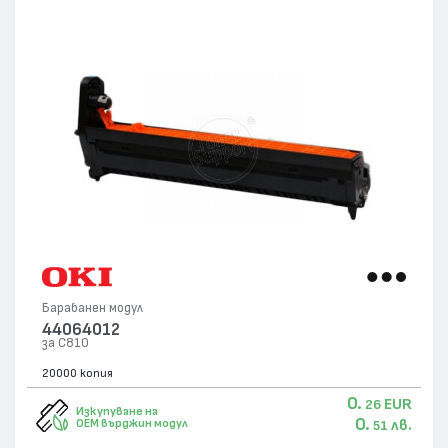
Барабанен модул
44064012
за C810
20000 копия
0.
EUR
26
Изкупуване на
0.
лв.
OEM върджин модул
51