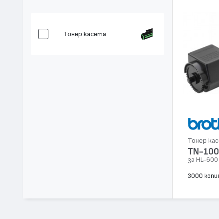
Тонер касета
Тонер ка
TN-100
за HL-600
3000 копи