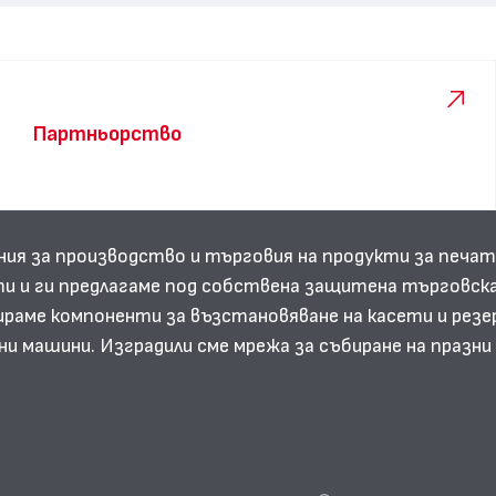
Партньорство
ния за производство и търговия на продукти за печат
и и ги предлагаме под собствена защитена търговска
аме компоненти за възстановяване на касети и резе
ни машини. Изградили сме мрежа за събиране на празн