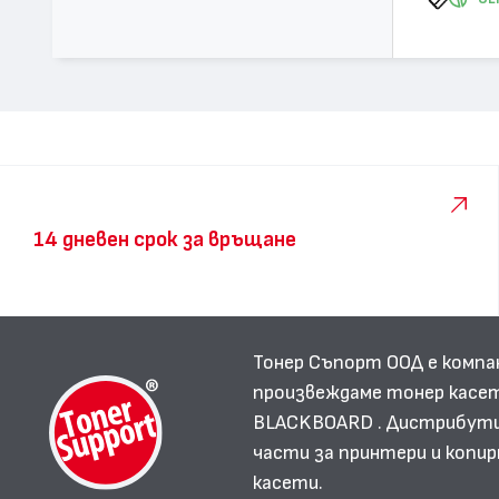
14 дневен срок за връщане
Тонер Съпорт ООД е компа
произвеждаме тонер касет
BLACKBOARD . Дистрибутир
части за принтери и копир
касети.