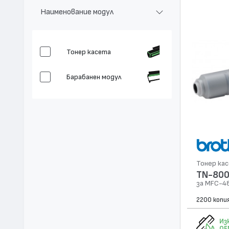
Наименование модул
Тонер касета
Барабанен модул
Тонер ка
TN-80
за MFC-4
2200 копи
Из
OE