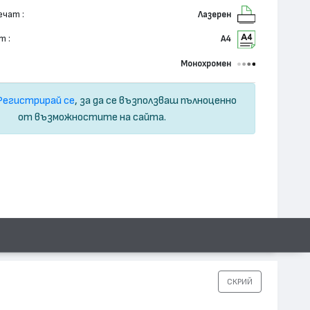
ечат :
Лазерен
т :
А4
Монохромен
Регистрирай се
, за да се възползваш пълноценно
от възможностите на сайта.
СКРИЙ