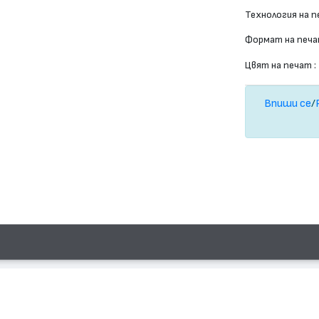
Технология на п
Формат на печа
Цвят на печат :
Впиши се
/