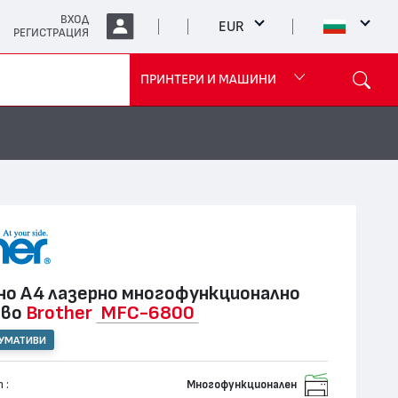
ВХОД
EUR
РЕГИСТРАЦИЯ
ПРИНТЕРИ И МАШИНИ
о А4 лазернo многофункционално
тво
Brother
MFC-6800
СУМАТИВИ
 :
Многофункционален