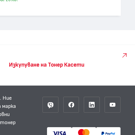
20
Изкупуване на Тонер Касети
. Ние
 марка
рвни
и тонер