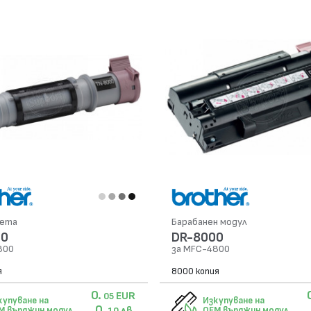
сета
Барабанен модул
00
DR-8000
800
за MFC-4800
я
8000 копия
0.
EUR
05
купуване на
Изкупуване на
0.
лв.
M върджин модул
OEM върджин модул