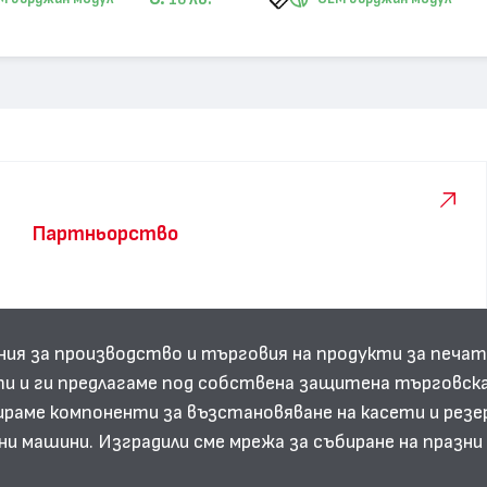
10
Партньорство
ния за производство и търговия на продукти за печат
и и ги предлагаме под собствена защитена търговска
аме компоненти за възстановяване на касети и резе
ни машини. Изградили сме мрежа за събиране на празн