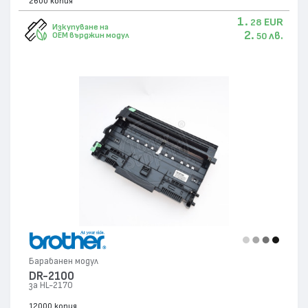
2600 копия
1.
EUR
28
Изкупуване на
2.
лв.
OEM върджин модул
50
Барабанен модул
DR-2100
за HL-2170
12000 копия