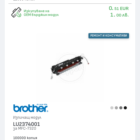
0.
EUR
51
Изкупуване на
1.
лв.
OEM върджин модул
00
РЕМОНТ И КОНСУМАТИВИ
Изпичащ модул
LU2374001
за MFC-7320
100000 копия