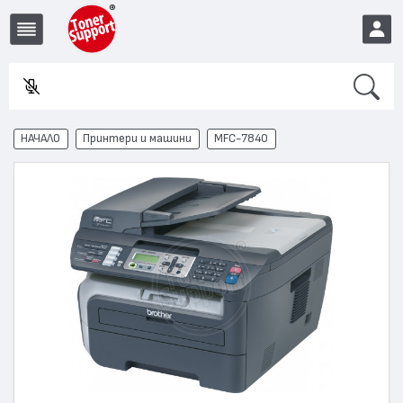
Search
Въвед
EUR
НАЧАЛО
Принтери и машини
MFC-7840