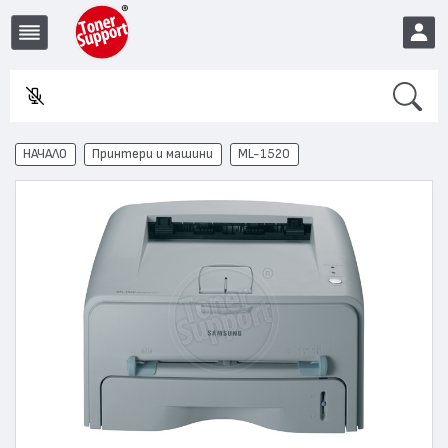
Search
Въ
EUR
НАЧАЛО
Принтери и машини
ML-1520