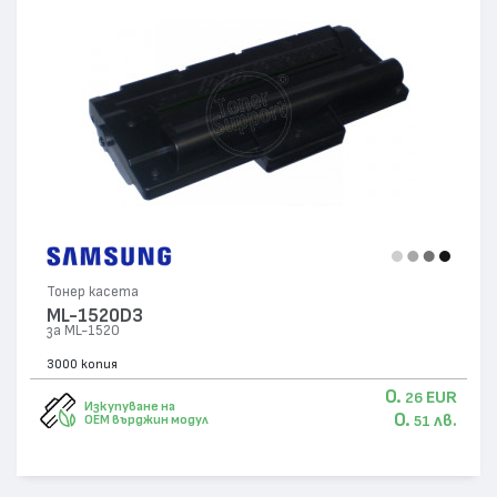
Тонер касета
ML-1520D3
за ML-1520
3000 копия
0.
EUR
26
Изкупуване на
0.
лв.
OEM върджин модул
51