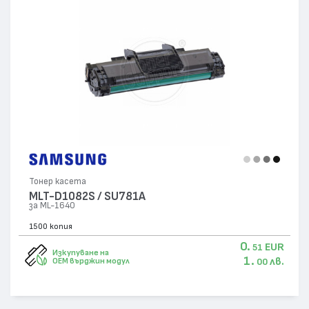
Тонер касета
MLT-D1082S / SU781A
за ML-1640
1500 копия
0.
EUR
51
Изкупуване на
1.
лв.
OEM върджин модул
00