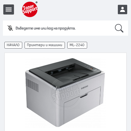
Search
Въведете име или код на продукта.
EUR
НАЧАЛО
Принтери и машини
ML-2240