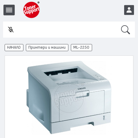
Search
Във
EUR
НАЧАЛО
Принтери и машини
ML-2250