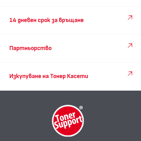
14 дневен срок за връщане
Партньорство
Изкупуване на Тонер Касети