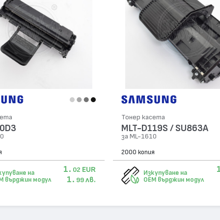
сета
Тонер касета
10D3
MLT-D119S / SU863A
10
за ML-1610
я
2000 копия
1.
EUR
02
купуване на
Изкупуване на
1.
лв.
M върджин модул
OEM върджин модул
99