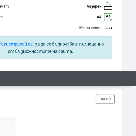
ечат :
Лазерен
т :
А4
Монохромен
Регистрирай се
, за да се възползваш пълноценно
от възможностите на сайта.
СКРИЙ