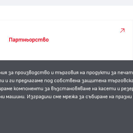
Партньорство
ния за производство и търговия на продукти за печат
и и ги предлагаме под собствена защитена търговска
аме компоненти за възстановяване на касети и резе
ни машини. Изградили сме мрежа за събиране на празн