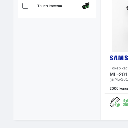
Тонер касета
Тонер ка
ML-20
за ML-20
2000 копи
Из
OE