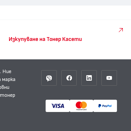
Изкупуване на Тонер Касети
. Ние
 марка
рвни
и тонер