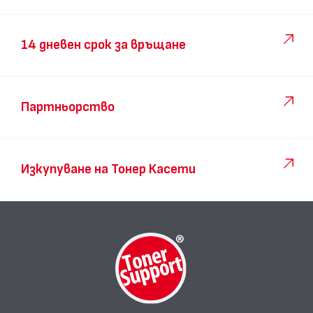
14 дневен срок за връщане
Партньорство
Изкупуване на Тонер Касети