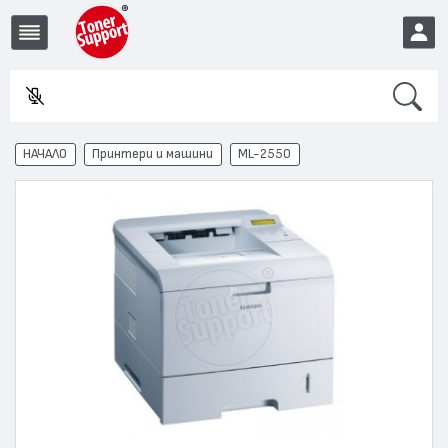
Search
Във
EUR
НАЧАЛО
Принтери и машини
ML-2550