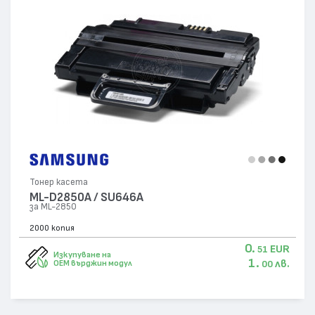
Тонер касета
ML-D2850A / SU646A
за ML-2850
2000 копия
0.
EUR
51
Изкупуване на
1.
лв.
OEM върджин модул
00