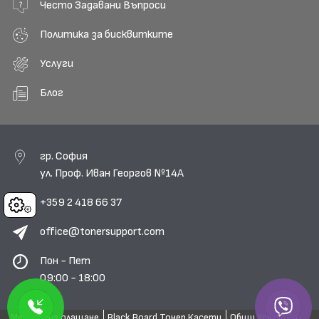
Често Задавани Въпроси
Политика за бисквитките
Услуги
Блог
гр. София
ул. Проф. Иван Георгов №14А
+359 2 418 66 37
Cookies
office@tonersupport.com
Пон - Пет
09:00 - 18:00
Методи на плащане
Black Board Тонер Касети
Общи Условия