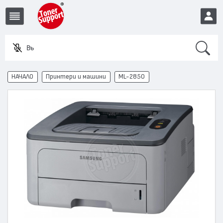
Search
Въведе
EUR
НАЧАЛО
Принтери и машини
ML-2850