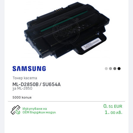
Тонер касета
ML-D2850B / SU654A
за ML-2850
5000 копия
0.
EUR
51
Изкупуване на
1.
лв.
OEM върджин модул
00