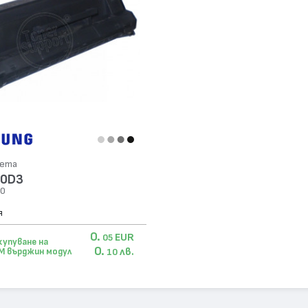
сета
00D3
00
я
0.
EUR
05
купуване на
0.
лв.
M върджин модул
10