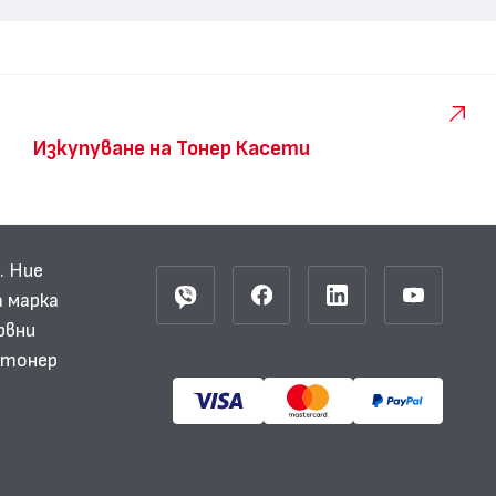
Изкупуване на Тонер Касети
. Ние
 марка
рвни
и тонер