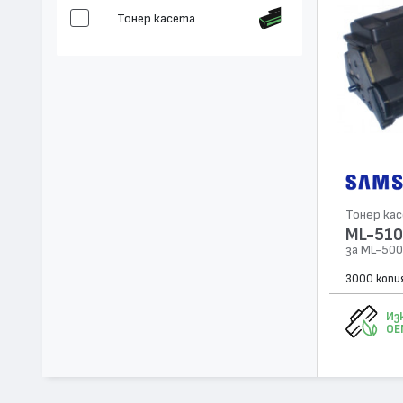
Тонер касета
Тонер ка
ML-51
за ML-50
3000 копи
Из
OE