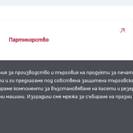
Партньорство
ния за производство и търговия на продукти за печат
и и ги предлагаме под собствена защитена търговска
аме компоненти за възстановяване на касети и резе
ни машини. Изградили сме мрежа за събиране на празн