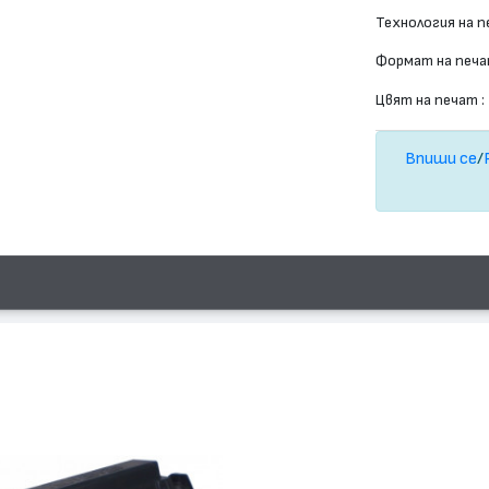
Технология на п
Формат на печа
Цвят на печат :
Впиши се
/