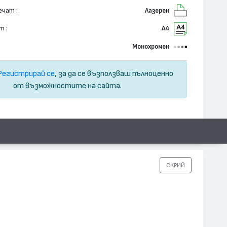
ечат :
Лазерен
т :
А4
Монохромен
Регистрирай се
, за да се възползваш пълноценно
от възможностите на сайта.
СКРИЙ