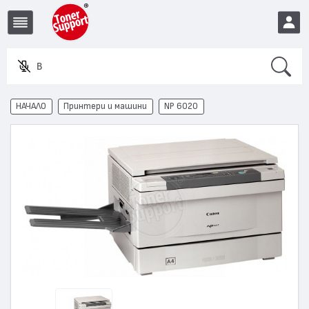
Search
Въвед
EUR
НАЧАЛО
Принтери и машини
NP 6020