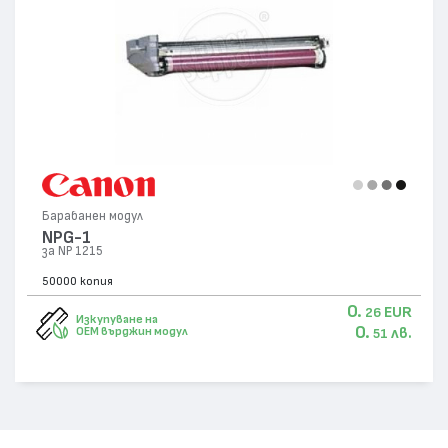
Барабанен модул
NPG-1
за NP 1215
50000 копия
0.
EUR
26
Изкупуване на
0.
лв.
OEM върджин модул
51