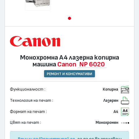
Монохромна А4 лазерна копирна
машина
Canon
NP 6020
РЕМОНТ И КОНСУМАТИВИ
Функционалност :
Копирна
Технология на печат :
Лазерен
Формат на печат :
А4
Цвят на печат :
Монохромен
Впиши се
/
Регистрирай се
, за да се възползваш