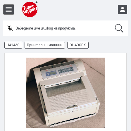
Search
Въведете име или код на продукта.
EUR
НАЧАЛО
Принтери и машини
OL 400EX