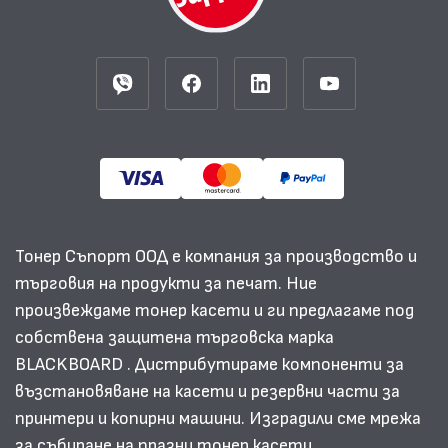
Тонер Съпорт ООД е компания за производство и
търговия на продукти за печат. Ние
произвеждаме тонер касети и ги предлагаме под
собствена защитена търговска марка
BLACKBOARD . Дистрибутираме компоненти за
възстановяване на касети и резервни части за
принтери и копирни машини. Изградили сме мрежа
за събиране на празни тонер касети.