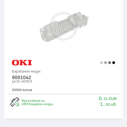
Барабанен модул
9001042
за OL 400EX
20000 копия
0.
EUR
51
Изкупуване на
1.
лв.
OEM върджин модул
00