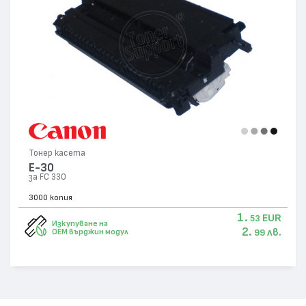
Тонер касета
E-30
за FC 330
3000 копия
1.
EUR
53
Изкупуване на
2.
лв.
OEM върджин модул
99