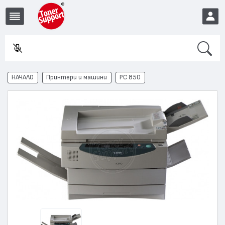
Search
Във
EUR
НАЧАЛО
Принтери и машини
PC 850