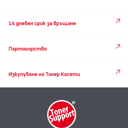
14 дневен срок за връщане
Партньорство
Изкупуване на Тонер Касети