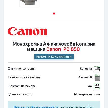
Монохромна А4 аналогова копирна
машина
Canon
PC 850
РЕМОНТ И КОНСУМАТИВИ
Функционалност :
Копирна
Технология на печат :
Аналогов
Формат на печат :
А4
Цвят на печат :
Монохромен
Впиши се
/
Регистрирай се
, за да се възползваш