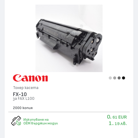
Тонер касета
FX-10
за FAX L100
2000 копия
0.
EUR
61
Изкупуване на
1.
лв.
OEM върджин модул
19