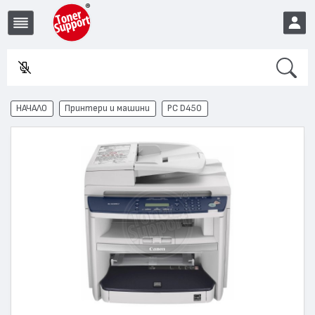
Search
Във
EUR
НАЧАЛО
Принтери и машини
PC D450