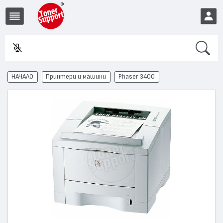
Search
Въ
EUR
НАЧАЛО
Принтери и машини
Phaser 3400