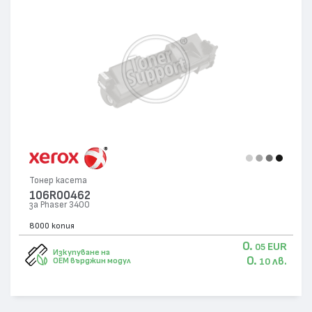
Тонер касета
106R00462
за Phaser 3400
8000 копия
0.
EUR
05
Изкупуване на
0.
лв.
OEM върджин модул
10