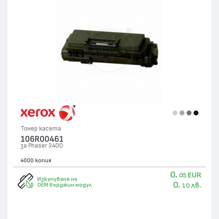
Тонер касета
106R00461
за Phaser 3400
4000 копия
0.
EUR
05
Изкупуване на
0.
лв.
OEM върджин модул
10